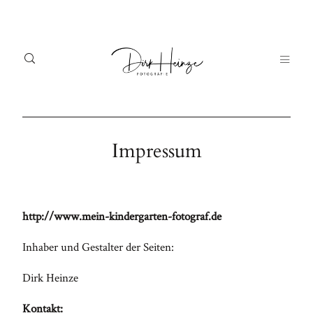
Impressum
HOME
ABOUT ME
HEY,
HO
CONTACT
Ich
http://www.mein-kindergarten-fotograf.de
AB
LOGIN
bin
ME
Inhaber und Gestalter der Seiten:
Dirk!
FAQ
Dirk Heinze
CO
Kontakt:
LO