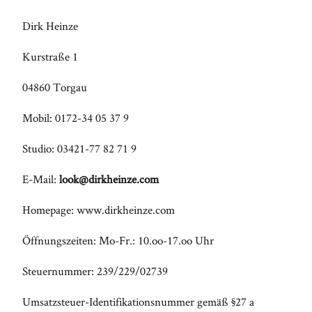
Ich bin
Dirk Heinze
FA
Trendsetter,
Kurstraße 1
Abenteurer,
Kaffeeliebhaber
04860 Torgau
und Fotograf!
Mobil: 0172-34 05 37 9
Ich liebe
Experimente
Studio: 03421-77 82 71 9
und persönliche
E-Mail:
look@dirkheinze.com
Projekte. Es
inspiriert und
Homepage: www.dirkheinze.com
begeistert mich,
Öffnungszeiten: Mo-Fr.: 10.oo-17.oo Uhr
neue
Perspektiven zu
Steuernummer: 239/229/02739
finden und
Umsatzsteuer-Identifikationsnummer gemäß §27 a
alte,